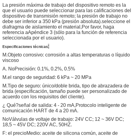
La presión máxima de trabajo del dispositivo remoto es la
que el usuario puede seleccionar para las calificaciones del
dispositivo de transmisión remoto; la presión de trabajo no
debe ser inferior a 350 kPa (presión absoluta).seleccione el
diafragma de aislamiento
el material,
Por favor, haga
referencia a
Apéndice 3 (sólo para la función de referencia
seleccionada por el usuario).
:
Especificaciones técnicas
M.
Objeto corrosivo: corrosión a altas temperaturas o líquido
viscoso
A. No
Precisión: 0.1
%
, 0.2
%
, 0.5
%
M.
el rango de seguridad: 6 kPa ~ 20 MPa
M.
Tipo de seguro: único
/
doble brida, tipo de abrazadera de
brida (especificación, tamaño puede ser personalizado de
acuerdo con los requisitos del cliente)
.
¿ Qué?
señal de salida: 4 - 20 mA
,
Protocolo inteligente de
comunicación HART de 4 a 20 mA
.
No
Válvulas de voltaje de trabajo: 24V CC; 12 ~ 36V DC;
18,5 ~ 45V DC; 220V AC, 50HZ
.
F: el precio
Medio: aceite de silicona común, aceite de