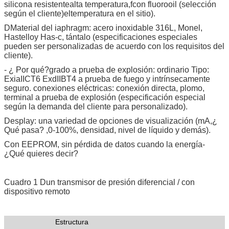
silicona
resistente
alta temperatura
,
f
con fluoro
o
il (selección
según el cliente)
el
temperatura en el sitio)
.
D
Material del iaphragm: acero inoxidable 316L, Monel,
Hastelloy Has-c, tántalo (especificaciones especiales
pueden ser personalizadas de acuerdo con los requisitos del
cliente)
.
- ¿ Por qué?
grado a prueba de explosión: ordinario
Tipo:
ExiaIICT6 ExdIIBT4 a prueba de fuego y intrínsecamente
seguro.
conexiones eléctricas: conexión directa, plomo,
terminal a prueba de explosión (especificación especial
según la demanda del cliente para personalizado)
.
D
esplay: una variedad de opciones de visualización (mA,
¿
Qué pasa?
,
0-100%, densidad, nivel de líquido y demás)
.
Con EEPROM, sin pérdida de datos cuando la energía
-
¿Qué quieres decir?
Cuadro 1 D
un transmisor de presión diferencial / con
dispositivo remoto
Estructura