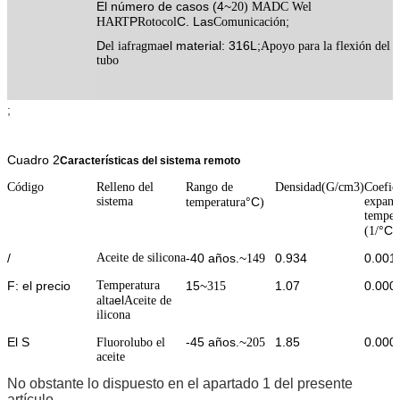
El número de casos (4
~
20) MADC W
el
P
C. Las
;
HART
Rotocol
Comunicación
D
el material: 316L;
el iafragma
Apoyo para la flexión del
tubo
;
Cuadro 2
Características del sistema remoto
Código
Relleno del
Rango de
Densidad
(
G/cm
3
)
Coefic
sistema
°C
expans
temperatura
)
temper
°C
(1/
)
/
Aceite de silicona
-40 años.
~
0.934
0.001
149
F: el precio
Temperatura
15
~
1.07
0.000
315
el
alta
Aceite de
ilicona
El S
-45 años.
~
1.85
0.000
Fluorolubo
el
205
aceite
No obstante lo dispuesto en el apartado 1 del presente
artículo,