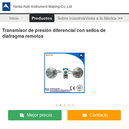
Yantai Auto Instrument Making Co.,Ltd
Inicio
Productos
Sobre nosotros
Visita a la fábrica
>>
Transmisor de presión diferencial con sellos de
diafragma remotos
Mejor precio
Contacto