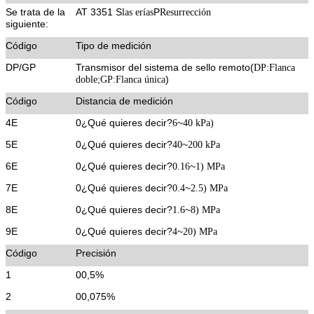
Se trata de la
AT 3351 S
P
las erías
Resurrección
siguiente:
Código
Tipo de medición
DP/GP
Transmisor del sistema de sello remoto
(
DP:Flanca
;
)
doble
GP:Flanca única
Código
Distancia de medición
4E
0
¿Qué quieres decir?
~
6
40 kPa)
5E
0
¿Qué quieres decir?
~
40
200 kPa
6E
0
¿Qué quieres decir?
~
0.16
1) MPa
7E
0
¿Qué quieres decir?
~
0.4
2.5) MPa
8E
0
¿Qué quieres decir?
~
1.6
8) MPa
9E
0
¿Qué quieres decir?
~
4
20) MPa
Código
Precisión
1
00,5%
2
00,075%