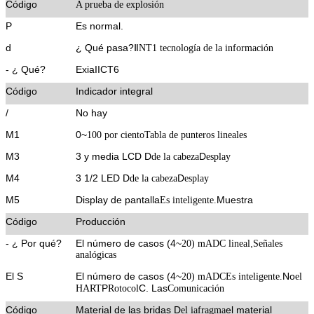
Código
A prueba de explosión
P
Es normal.
d
¿ Qué pasa?
Ⅱ
NT1 tecnología de la información
- ¿ Qué?
ExiaIICT6
Código
Indicador integral
/
No hay
M1
0
~
100 por ciento
Tabla de punteros lineales
M3
3 y media LCD
D
D
de la cabeza
esplay
M4
3 1/2 LED D
D
de la cabeza
esplay
M5
Display de pantalla
Muestra
Es inteligente.
Código
Producción
- ¿ Por qué?
El número de casos (4
~
,
20) mADC lineal
Señales
analógicas
El S
El número de casos (4
~
No
20) mADC
Es inteligente.
el
P
C. Las
HART
Rotocol
Comunicación
Código
Material de las bridas D
el material
el iafragma