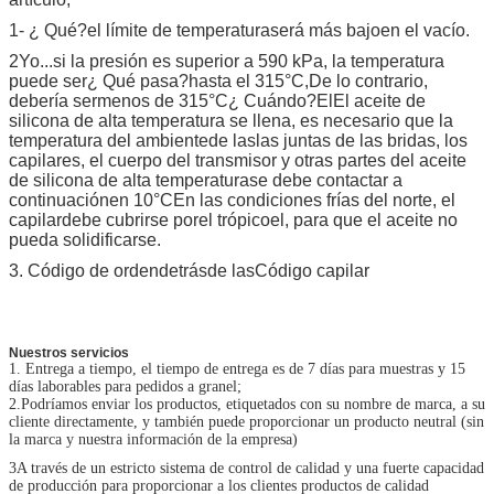
1
- ¿ Qué?
el límite de temperatura
será más bajo
en el vacío.
2
Yo...
si la presión es superior a 590 kPa, la temperatura
puede ser
¿ Qué pasa?
hasta el 315
°C
,
De lo contrario,
debería ser
menos de 315
°C
¿ Cuándo?
El
El aceite de
silicona de alta temperatura se llena, es necesario que la
temperatura del ambiente
de las
las juntas de las bridas, los
capilares, el cuerpo del transmisor y otras partes del aceite
de silicona de alta temperatura
se debe contactar a
continuación
en 10
°C
En las condiciones frías del norte, el
capilar
debe cubrirse por
el trópico
el
, para que el aceite no
pueda solidificarse.
3. Código de orden
detrás
de las
Código capilar
Nuestros servicios
1. Entrega a tiempo, el tiempo de entrega es de 7 días para muestras y 15
días laborables para pedidos a granel;
2.
Podríamos enviar los productos, etiquetados con su nombre de marca, a su
cliente directamente, y también puede proporcionar un producto neutral (sin
la marca y nuestra información de la empresa)
3A través de un estricto sistema de control de calidad y una fuerte capacidad
de producción para proporcionar a los clientes productos de calidad