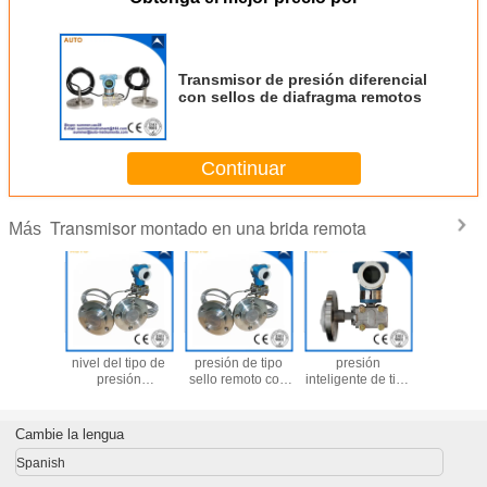
Transmisor de presión diferencial
con sellos de diafragma remotos
Continuar
Transmisor montado en una brida remota
Más
mas de
Transmisor de
Transmisor de
Transmisor de
Transmis
do de
nivel del tipo de
presión de tipo
presión
presión d
ragma
presión
sello remoto con
inteligente de tipo
de diaf
ados
diferencial de
doble brida
remoto con brida
remoto int
amente
sello remoto
Cambie la lengua
Spanish