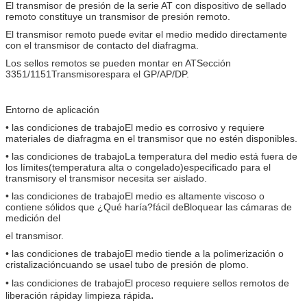
El transmisor de presión de la serie AT con dispositivo de sellado
remoto constituye un transmisor de presión remoto.
El transmisor remoto puede evitar el medio medido directamente
con el transmisor de contacto del diafragma.
Los sellos remotos se pueden montar en AT
Sección
3351/1151
Transmisores
para el GP/AP/DP.
Entorno de aplicación
• las condiciones de trabajo
El medio es corrosivo y requiere
materiales de diafragma en
el transmisor que no estén disponibles.
• las condiciones de trabajo
La temperatura del medio está fuera de
los límites
(temperatura alta o congelado)
especificado para el
transmisor
y el transmisor necesita ser aislado
.
• las condiciones de trabajo
El medio es altamente viscoso o
contiene sólidos que
¿Qué haría?
fácil de
Bloquear las cámaras de
medición del
el transmisor.
• las condiciones de trabajo
El medio tiende a la polimerización o
cristalización
cuando se usa
el tubo de presión de plomo.
• las condiciones de trabajo
El proceso requiere sellos remotos de
.
liberación rápida
y limpieza rápida