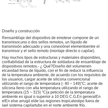
Diseño y construcción
R
ensamblaje del dispositivo de emote
se compone de un
transmisor,
uno o dos sellos remotos, un líquido de
transmisión adecuado y una conexión
el elemento
entre el
transmisor y el sello remoto (montaje directo o capilar).
Hay muchos tipos de estructuras y materiales disponibles,
confiabilidad de la estructura de soldadura de ensamblaje de
dispositivos remotos.
- ¿ Qué?
Diseño del volumen
en
el
cavidad llena de líquido, con el fin de reducir la influencia
de la temperatura ambiente, de acuerdo con los requisitos de
los usuarios, cargar aceite de silicona convencional
utilizando el rango de temperatura (- 40 ~ 149)
°C
; aceite de
silicona lleno con alta temperatura utilizando el rango de
temperatura (15 ~ 315
) °C
(a petición de la temperatura
ambiente es igual o superior a 10 DEG C.
G.
En general
En
el
En el
se arrugó el
de las regiones tropicales
tipo
fuera de
la
el sistema capilar
tubo en el norte ambiente frío
.