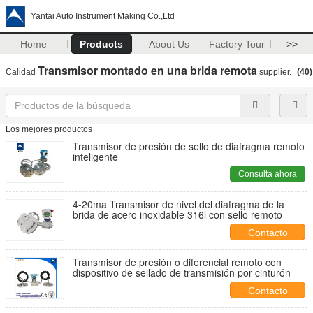
Yantai Auto Instrument Making Co.,Ltd
Home
Products
About Us
Factory Tour
>>
Transmisor montado en una brida remota
Calidad
supplier.
(40)
Los mejores productos
Transmisor de presión de sello de diafragma remoto
inteligente
Consulta ahora
4-20ma Transmisor de nivel del diafragma de la
brida de acero inoxidable 316l con sello remoto
Contacto
Transmisor de presión o diferencial remoto con
dispositivo de sellado de transmisión por cinturón
Contacto