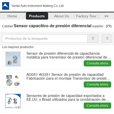
Yantai Auto Instrument Making Co.,Ltd
Home
Products
About Us
Factory Tour
>>
Sensor capacitivo de presión diferencial
Calidad
supplier.
(77)
Los mejores productos
Sensor de presión diferencial de capacitancia
metálica para transmisor de presión diferencial de
montaje
Consulta ahora
At3051 At3351 Sensor de presión de capacidad
Fabricación para el montaje Transmisor de presión
Exportado a EE.UU. y Brasil
Consulta ahora
Sensores de presión de capacidad exportados a
EE.UU. y Brasil utilizados para la combinación de
transmisores
Consulta ahora