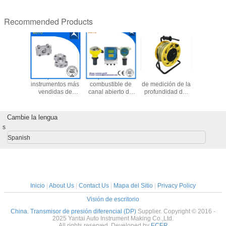
Recommended Products
de flujo
Las piezas de
Dispensador de
Mini instrumento
Tipo de f
sa de
instrumentos más
combustible de
de medición de la
magné
líquido de
vendidas de
canal abierto de
profundidad del
Medidor d
ecisión
fundición de
bajo
agua, aparato
de líq
4-20mA
precisión
costo/medidor de
para medir la
Indicad
485
flujo de líquido
profundidad del
flotador 
Cambie la lengua
ácido
agua, 30 m, 100
Boiler Sig
s
m de profundidad
Switch p
aceite d
Spanish
Inicio
|
About Us
|
Contact Us
|
Mapa del Sitio
|
Privacy Policy
Visión de escritorio
China. Transmisor de presión diferencial (DP)
Supplier. Copyright © 2016 -
2025 Yantai Auto Instrument Making Co.,Ltd.
All rights reserved. Developed by
ECER