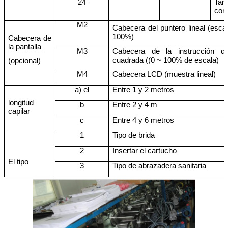
24
Tant
com
M2
Cabecera del puntero lineal (escal
100%)
Cabecera de
la pantalla
M3
Cabecera de la instrucción d
cuadrada ((0 ~ 100% de escala)
(opcional)
M4
Cabecera LCD (muestra lineal)
a) el
Entre 1 y 2 metros
longitud
b
Entre 2 y 4 m
capilar
c
Entre 4 y 6 metros
1
Tipo de brida
2
Insertar el cartucho
El tipo
3
Tipo de abrazadera sanitaria