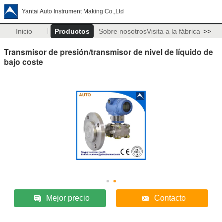
Yantai Auto Instrument Making Co.,Ltd
Inicio
Productos
Sobre nosotros
Visita a la fábrica
>>
Transmisor de presión/transmisor de nivel de líquido de
bajo coste
Mejor precio
Contacto