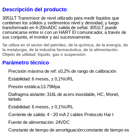
Descripción del producto
:
3051LT
Transmisor de nivel
utilizado para medir
líquidos
que
contienen
los sólidos
y sedimentos
nivel y
densidad
,
y luego
transformado en
4-20mADC
salida de señal.
3051LT
puede
comunicarse entre sí
con
un HART
El comunicador,
a través de
sus
conjunto
, el monitor
y así sucesivamente.
Se utiliza en el sector del petróleo, de la química, de la energía, de
la metalurgia, de la industria farmacéutica, de la alimentación.
Objeto de utilidad: líquido, gas o suspensión.
Parámetro técnico
:
Precisión máxima de ref: ±0,2% de rango de calibración
Estabilidad: 6 meses, ± 0,1%URL
Presión estática:13.79Mpa
Diafragma aislante: 316L de acero inoxidable, HC, Monel,
tántalo
Estabilidad: 6 meses, ± 0,1%URL
Corriente de salida: 4 - 20 mA 2 cables Protocolo Har t
Fuente de alimentación: 24VDC
Constante de tiempo de amortiguación:
constante de tiempo
es