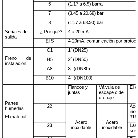
6
(1.17 a 6.9) barra
7
(3.45 a 20.68) bar
8
(11.7 a 68.90) bar
Señales de
- ¿ Por qué?
4 a 20 mA
salida
El S
4-20mA, comunicación por protoc
C1
1 ̊ (DN25)
Freno de
H5
2 ̊ (DN50)
instalación
A8
3° ((DN80)
B10
4° ((DN100)
Flancos y
Válvula de
El 
juntas
escape o de
drenaje
Partes
22
Ace
húmedas
inox
El material
316
Acero
Acero
23
Las
inoxidable
inoxidable
sus