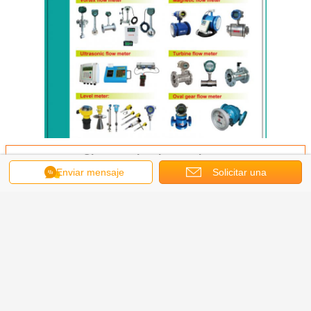
Obtenga el mejor precio por
Enviar mensaje
Solicitar una
cotización
Transmisor de presión/transmisor
de nivel de líquido de bajo coste
Continuar
Transmisor de presión sanitario
Más