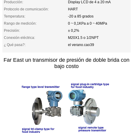
Producción:
Display LCD de 4 a 20 mA
Protocolo de comunicación:
HART
Temperatura:
-20 a 85 grados
Rango de medición:
0 ~ 0,1KPa a 0 ~ 40MPa
Precisión:
± 0,2%
Conexión eléctrica:
M20X1.5 o 1/2NPT
¿ Qué pasa?:
el verano.cao39
Far East un transmisor de presión de doble brida con
bajo costo