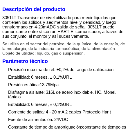
Descripción del producto
:
3051LT
Transmisor de nivel
utilizado para medir
líquidos
que
contienen
los sólidos
y sedimentos
nivel y
densidad
,
y luego
transformado en
4-20mADC
salida de señal.
3051LT
puede
comunicarse entre sí
con
un HART
El comunicador,
a través de
sus
conjunto
, el monitor
y así sucesivamente.
Se utiliza en el sector del petróleo, de la química, de la energía, de
la metalurgia, de la industria farmacéutica, de la alimentación.
Objeto de utilidad: líquido, gas o suspensión.
Parámetro técnico
:
Precisión máxima de ref: ±0,2% de rango de calibración
Estabilidad: 6 meses, ± 0,1%URL
Presión estática:13.79Mpa
Diafragma aislante: 316L de acero inoxidable, HC, Monel,
tántalo
Estabilidad: 6 meses, ± 0,1%URL
Corriente de salida: 4 - 20 mA 2 cables Protocolo Har t
Fuente de alimentación: 24VDC
Constante de tiempo de amortiguación:
constante de tiempo
es