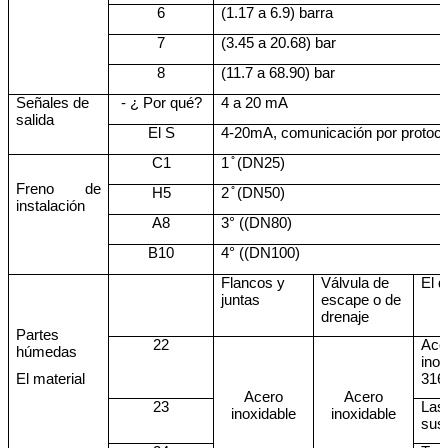
6
(1.17 a 6.9) barra
7
(3.45 a 20.68) bar
8
(11.7 a 68.90) bar
Señales de
- ¿ Por qué?
4 a 20 mA
salida
El S
4-20mA, comunicación por protoc
C1
1 ̊ (DN25)
Freno de
H5
2 ̊ (DN50)
instalación
A8
3° ((DN80)
B10
4° ((DN100)
Flancos y
Válvula de
El 
juntas
escape o de
drenaje
Partes
22
Ace
húmedas
inox
El material
316
Acero
Acero
23
Las
inoxidable
inoxidable
sus