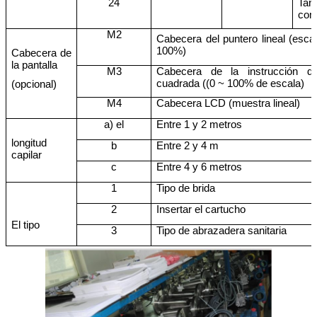
24
Tant
com
M2
Cabecera del puntero lineal (escal
100%)
Cabecera de
la pantalla
M3
Cabecera de la instrucción d
cuadrada ((0 ~ 100% de escala)
(opcional)
M4
Cabecera LCD (muestra lineal)
a) el
Entre 1 y 2 metros
longitud
b
Entre 2 y 4 m
capilar
c
Entre 4 y 6 metros
1
Tipo de brida
2
Insertar el cartucho
El tipo
3
Tipo de abrazadera sanitaria