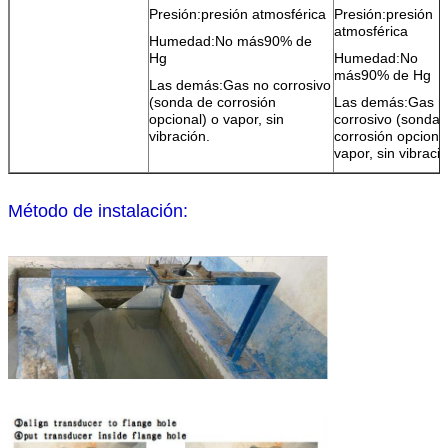
Presión:
presión atmosférica
Presión:
presión
atmosférica
Humedad:
No más
90% de
Hg
Humedad:
No
más
90% de Hg
Las demás
:
Gas no corrosivo
(sonda de corrosión
Las demás
:
Gas n
opcional) o vapor, sin
corrosivo (sonda 
vibración.
corrosión opcional
vapor, sin vibració
Método de instalación: