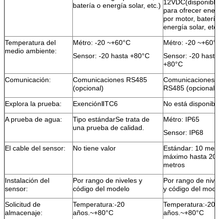
12VDC
(disponible
batería o energía solar, etc.)
para ofrecer ener
por motor, batería
energía solar, etc.
Temperatura del
Métro: -20 ~
+
60
°C
Métro: -20 ~
+
60
°
medio ambiente:
Sensor: -20 hasta +80
°C
Sensor: -20 hasta
+80
°C
Comunicación:
Comunicaciones RS485
Comunicaciones
(opcional)
RS485 (opcional)
Explora la prueba:
Exención
Ⅱ
TC
6
No está disponibl
A prueba de agua:
Tipo estándar
Se trata de
Métro: IP65
una prueba de calidad.
Sensor: IP68
El cable del sensor:
No tiene valor
Estándar: 10 metr
máximo hasta 20
metros
Instalación del
Por rango de niveles y
Por rango de nive
sensor:
código del modelo
y código del mode
Solicitud de
Temperatura:
-20
Temperatura:
-20
almacenaje:
años.
~
+
80
°C
años.
~
+
80
°C