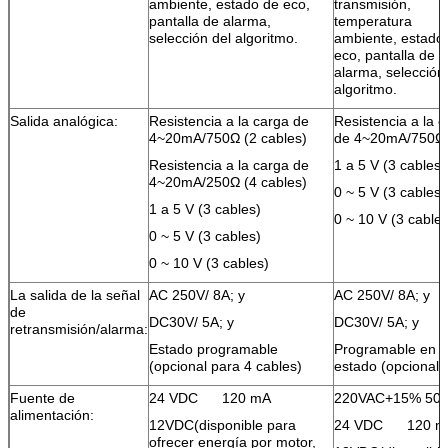
ambiente, estado de eco,
transmisión,
pantalla de alarma,
temperatura
selección del algoritmo.
ambiente, estado
eco, pantalla de
alarma, selección
algoritmo.
Salida analógica:
Resistencia a la carga de
Resistencia a la 
4~20mA/750Ω (2 cables)
de 4~20mA/750Ω
Resistencia a la carga de
1 a 5 V (3 cables)
4~20mA/250Ω (4 cables)
0 ~ 5 V (3 cables)
1 a 5 V (3 cables)
0 ~ 10 V (3 cables
0 ~ 5 V (3 cables)
0 ~ 10 V (3 cables)
La salida de la señal
AC 250V/ 8A; y
AC 250V/ 8A; y
de
DC30V/ 5A; y
DC30V/ 5A; y
retransmisión/alarma:
Estado programable
Programable en
(opcional para 4 cables)
estado (opcional)
Fuente de
24 VDC
120 mA
220VAC+15% 50 
alimentación:
12VDC
(disponible para
24 VDC
120 m
ofrecer energía por motor,