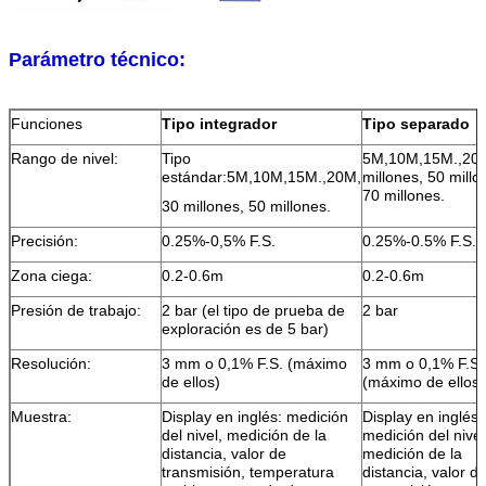
Parámetro técnico:
Funciones
Tipo integrador
Tipo separado
Rango de nivel:
Tipo
5M,
10
M,
15
M.
,
20
estándar
:
5M,
10
M,
15
M.
,
20
M,
millones, 50 millo
70 millones.
30 millones, 50 millones.
Precisión:
0.
25
%
-0,5% F.S.
0.25%-
0.5% F.S.
Zona ciega:
0.2-0.6m
0.2-0.6m
Presión de trabajo:
2 bar (el tipo de prueba de
2 bar
exploración es de 5 bar)
Resolución:
3 mm o 0,1% F.S. (máximo
3 mm o 0,1% F.S.
de ellos)
(máximo de ellos)
Muestra:
Display en inglés: medición
Display en inglés:
del nivel, medición de la
medición del nivel
distancia, valor de
medición de la
transmisión, temperatura
distancia, valor d