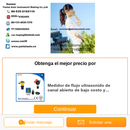
Obtenga el mejor precio por
Medidor de flujo ultrasonido de
canal abierto de bajo costo y
montado en la pared
Continuar
Enviar mensaje
Solicitar una
Metro de flujo abierto ultrasónico del canal
Más