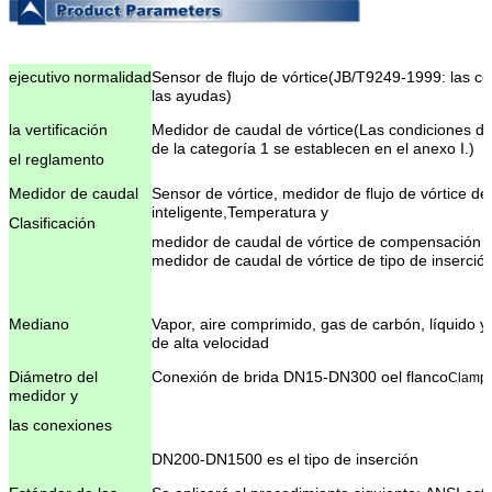
ejecutivo
normalidad
Sensor de flujo de vórtice
(
JB/T9249-1999: las co
las ayudas
)
la vertificación
Medidor de caudal de vórtice
(
Las condiciones de
de la categoría 1 se establecen en el anexo I.
)
el reglamento
Medidor de caudal
Sensor de vórtice, medidor de flujo de vórtice de
inteligente,
Temperatura y
Clasificación
medidor de caudal de vórtice de compensación 
medidor de caudal de vórtice de tipo de inserció
Mediano
Vapor, aire comprimido, gas de carbón, líquido y
de alta velocidad
Diámetro del
Conexión de brida DN15-DN300 o
el flanco
Clamp
medidor y
las conexiones
DN200-DN1500 es el tipo de inserción