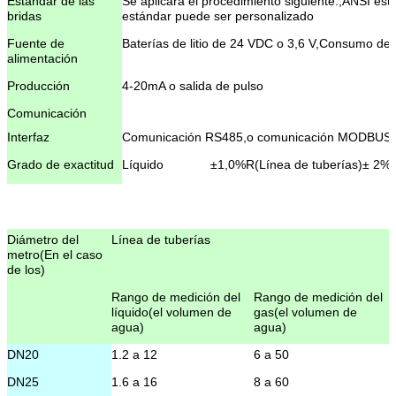
Estándar de las
Se aplicará el procedimiento siguiente:
,
ANSI está
bridas
estándar puede ser personalizado
Fuente de
Baterías de litio de 24 VDC o 3,6 V,Consumo de
alimentación
Producción
4-20mA o salida de pulso
Comunicación
Interfaz
Comunicación RS485
,
o comunicación MODBUS
Grado de exactitud
Líquido
±1,0%R
(
Línea de tuberías
)
± 2%
(
Gas o vapor
±1,5%R
(
Línea de tuberías
)
± 2,5
Repetibilidad
Líquido
≤ 0,2%
Diámetro del
Línea de tuberías
Gas o vapor
≤ 0,5%
metro
(
En el caso
de los
)
Proporción de
1- ¿Por qué no?20
alcance
Rango de medición del
Rango de medición del
líquido
(
el volumen de
gas
(
el volumen de
Usando la condición
Temperatura
T2
(
tipo de
-40°C~+280°C
agua
)
agua
)
media
temperatura
media)
DN20
1.2 a 12
6 a 50
T3
(
Tipo de alta
280
°C~+350°C
DN25
1.6 a 16
8 a 60
temperatura
)