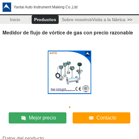
Yantai Auto Instrument Making Co.,Ltd
Inicio
Productos
Sobre nosotros
Visita a la fábrica
>>
Medidor de flujo de vórtice de gas con precio razonable
Mejor precio
Contacto
Datos del producto