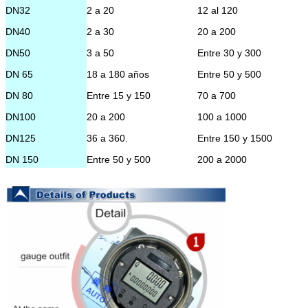
DN32
2 a 20
12 al 120
presión
1.6MPa,2.5MPa,
4MPa
DN40
2 a 30
20 a 200
Temperatura
-20°C ~ +60°C
DN50
3 a 50
Entre 30 y 300
ambiente
DN 65
18 a 180 años
Entre 50 y 500
Presión
El valor de las emisiones de gas
atmosférica
invernadero es el valor de las e
DN 80
Entre 15 y 150
70 a 700
gases de efecto invernadero
DN100
20 a 200
100 a 1000
DN125
36 a 360.
Entre 150 y 1500
DN 150
Entre 50 y 500
200 a 2000
DN200
100 a 1000
400 a 4000
DN 250
Entre 150 y 1500
600 a 6000
DN300
200 a 2000
Entre 1000 y 10000
DN350
Entre 300 y 3000
Entre 1500 y 15000
DN400
350 a 3500 años
1800 a 18000