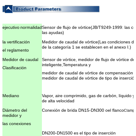
ejecutivo
normalidad
Sensor de flujo de vórtice
(
JB/T9249-1999: las co
las ayudas
)
la vertificación
Medidor de caudal de vórtice
(
Las condiciones de
de la categoría 1 se establecen en el anexo I.
)
el reglamento
Medidor de caudal
Sensor de vórtice, medidor de flujo de vórtice de
inteligente,
Temperatura y
Clasificación
medidor de caudal de vórtice de compensación 
medidor de caudal de vórtice de tipo de inserció
Mediano
Vapor, aire comprimido, gas de carbón, líquido y
de alta velocidad
Diámetro del
Conexión de brida DN15-DN300 o
el flanco
Clamp
medidor y
las conexiones
DN200-DN1500 es el tipo de inserción