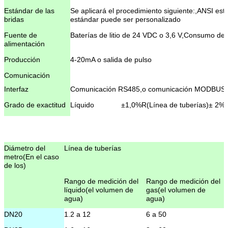
Estándar de las
Se aplicará el procedimiento siguiente:
,
ANSI está
bridas
estándar puede ser personalizado
Fuente de
Baterías de litio de 24 VDC o 3,6 V,Consumo de
alimentación
Producción
4-20mA o salida de pulso
Comunicación
Interfaz
Comunicación RS485
,
o comunicación MODBUS
Grado de exactitud
Líquido
±1,0%R
(
Línea de tuberías
)
± 2%
(
Gas o vapor
±1,5%R
(
Línea de tuberías
)
± 2,5
Repetibilidad
Líquido
≤ 0,2%
Diámetro del
Línea de tuberías
Gas o vapor
≤ 0,5%
metro
(
En el caso
de los
)
Proporción de
1- ¿Por qué no?20
alcance
Rango de medición del
Rango de medición del
líquido
(
el volumen de
gas
(
el volumen de
Usando la condición
Temperatura
T2
(
tipo de
-40°C~+280°C
agua
)
agua
)
media
temperatura
media)
DN20
1.2 a 12
6 a 50
T3
(
Tipo de alta
280
°C~+350°C