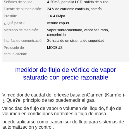
Señales de salida:
4-20mA, pantalla LCD, salida de pulso
Fuente de alimentación:
24 V de corriente continua, batería
Presión:
1.6-4.0Mpa
¿ Qué pasa?:
verano.cap39
Mediano de medición:
Vapor sobrecalentado, vapor saturado,
comprimido
Interfaz de comunicación:
Se trata de un sistema de seguridad.
Protocolo de
MODBUS
comunicación:
medidor de flujo de vórtice de vapor
saturado con precio razonable
V.
medidor de caudal del ortex
se basa en
Carmen (Karm)
el)
-
¿ Qué?
el principio de tex,
puede
medir el gas,
velocidad de flujo de vapor o volumen del líquido, flujo de
volumen en condiciones normales o flujo de masa.
puede aplicarse como transmisor de flujo para sistemas de
automatización y control.