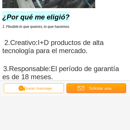
¿Por qué me eligió?
1. Flexible:
lo que quieres, lo que hacemos.
2
.
Creativo
:
I+D productos de alta
tecnología para el mercado.
3
.
Responsable
:El período de garantía
es de 18 meses.
Enviar mensaje
Solicitar una
4Precio competitivo y buena calidad
.
cotización
El negocio de los clientes es
nuestro negocio.