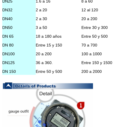
DN25
1.6 a 16
8 a 60
temperatura
)
DN32
2 a 20
12 al 120
presión
1.6MPa,2.5MPa,
4MPa
DN40
2 a 30
20 a 200
Temperatura
-20°C ~ +60°C
DN50
3 a 50
Entre 30 y 300
ambiente
DN 65
18 a 180 años
Entre 50 y 500
Presión
El valor de las emisiones de gas
atmosférica
invernadero es el valor de las e
DN 80
Entre 15 y 150
70 a 700
gases de efecto invernadero
DN100
20 a 200
100 a 1000
DN125
36 a 360.
Entre 150 y 1500
DN 150
Entre 50 y 500
200 a 2000
DN200
100 a 1000
400 a 4000
DN 250
Entre 150 y 1500
600 a 6000
DN300
200 a 2000
Entre 1000 y 10000
DN350
Entre 300 y 3000
Entre 1500 y 15000
DN400
350 a 3500 años
1800 a 18000