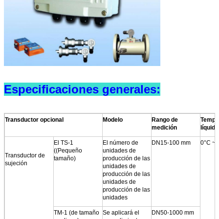
Especificaciones generales:
Transductor opcional
Modelo
Rango de
Temper
medición
líquido
El TS-1
El número de
DN15-100 mm
0°C ~ 
((Pequeño
unidades de
Transductor de
tamaño)
producción de las
sujeción
unidades de
producción de las
unidades de
producción de las
unidades
TM-1 (de tamaño
Se aplicará el
DN50-1000 mm