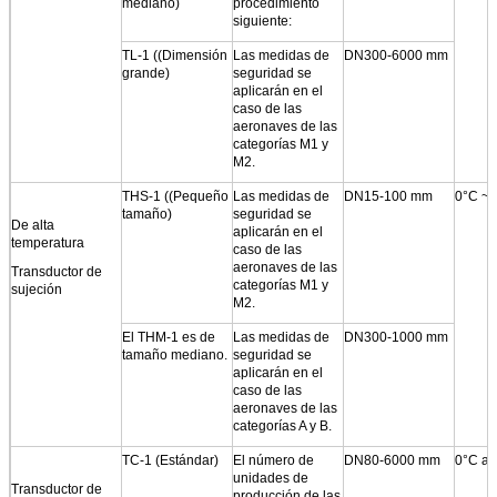
mediano)
procedimiento
siguiente:
TL-1 ((Dimensión
Las medidas de
DN300-6000 mm
grande)
seguridad se
aplicarán en el
caso de las
aeronaves de las
categorías M1 y
M2.
THS-1 ((Pequeño
Las medidas de
DN15-100 mm
0°C ~ 
tamaño)
seguridad se
De alta
aplicarán en el
temperatura
caso de las
aeronaves de las
Transductor de
categorías M1 y
sujeción
M2.
El THM-1 es de
Las medidas de
DN300-1000 mm
tamaño mediano.
seguridad se
aplicarán en el
caso de las
aeronaves de las
categorías A y B.
TC-1 (Estándar)
El número de
DN80-6000 mm
0°C a 
unidades de
Transductor de
producción de las