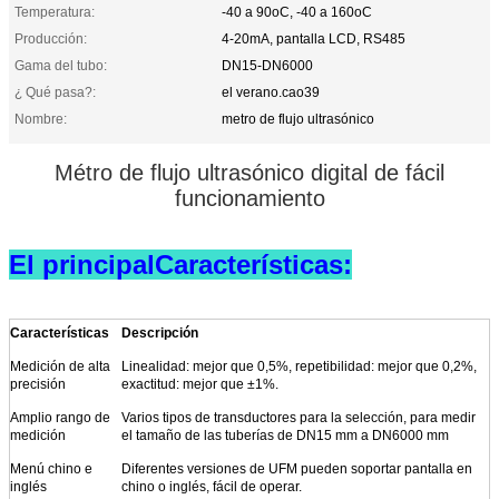
Temperatura:
-40 a 90oC, -40 a 160oC
Producción:
4-20mA, pantalla LCD, RS485
Gama del tubo:
DN15-DN6000
¿ Qué pasa?:
el verano.cao39
Nombre:
metro de flujo ultrasónico
Métro de flujo ultrasónico digital de fácil
funcionamiento
El principal
Características:
Características
Descripción
Medición de alta
Linealidad: mejor que 0,5%, repetibilidad: mejor que 0,2%,
precisión
exactitud: mejor que ±1%.
Amplio rango de
Varios tipos de transductores para la selección, para medir
medición
el tamaño de las tuberías de DN15 mm a DN6000 mm
Menú chino e
Diferentes versiones de UFM pueden soportar pantalla en
inglés
chino o inglés, fácil de operar.