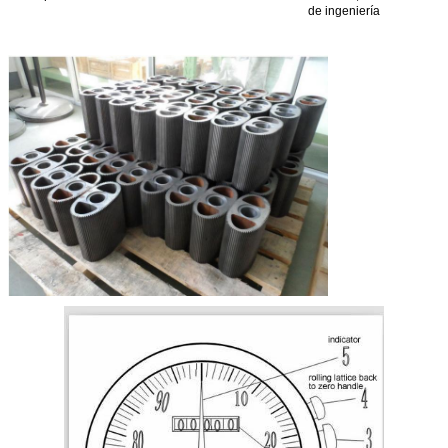
de ingeniería
Las notas:1. OCr18Ni12Mo2Ti para el tipo LC-C; OCr18Ni9Ti para el tipo LC-B.
2La brida es convexa a menos de 2,5 MPa y la rugosidad a 6,3 MPa, y ambas a 