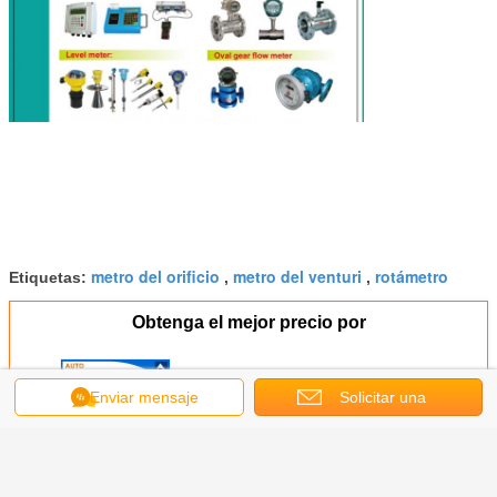
metro del orificio
metro del venturi
rotámetro
Etiquetas:
,
,
Obtenga el mejor precio por
Enviar mensaje
Solicitar una
Aceite de conducción de calor de
alta temperatura Medidor de flujo
cotización
de engranaje oval con bajo costo
Continuar