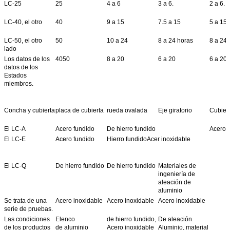
LC-25
25
4 a 6
3 a 6.
2 a 6.
LC-40, el otro
40
9 a 15
7.5 a 15
5 a 15
LC-50, el otro
50
10 a 24
8 a 24 horas
8 a 24 
lado
Los datos de los
4050
8 a 20
6 a 20
6 a 20
datos de los
Estados
miembros.
Se trata de una
65
27 a 40
20 a 40 años
Entre 1
serie de medidas
de seguridad.
Concha y cubierta
placa de cubierta
rueda ovalada
Eje giratorio
Cubiert
LC-80 y
80
Entre 40 y 60
Entre 30 y 60
Entre 2
El LC-A
Acero fundido
De hierro fundido
Acero 
El LC-100
100
67 a 100
50 a 100
34 a 1
El LC-E
Acero fundido
Hierro fundidoAcer inoxidable
El LC-150
150
38 a 120
38 a 120
40 a 1
El LC-200
200
227-340
170 a 340 años
114-34
LC-250 y
El LC-Q
De hierro fundido
De hierro fundido
Materiales de
Clase de
0.5
0.5
0.2
ingeniería de
precisión
aleación de
Nota
"gal/h" podría ser ordenado especialmente.
aluminio
Se trata de una
Acero inoxidable
Acero inoxidable
Acero inoxidable
serie de pruebas.
Las condiciones
Elenco
de hierro fundido,
De aleación
de los productos
de aluminio
Acero inoxidable
Aluminio, material