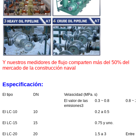
Y nuestros medidores de flujo comparten más del 50% del
mercado de la construcción naval
Especificación:
El tipo
DN
Velascidad (MPa. s)
El valor de las
0.3 ~ 0.8
0.8 ~ 2
emisiones3
El LC-10
10
0.2 a 0.5
El LC-15
15
0.75 y uno.
El LC-20
20
1.5 a 3
Entre 1