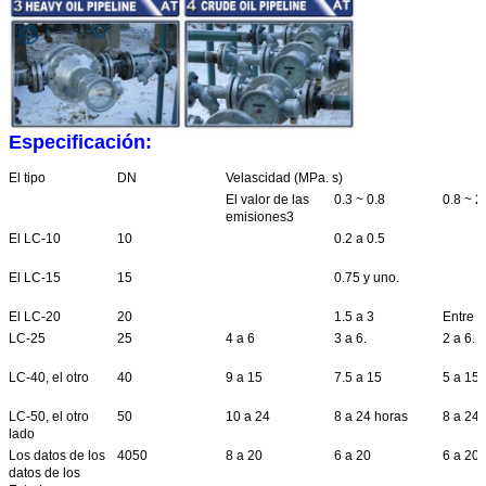
Especificación:
El tipo
DN
Velascidad (MPa. s)
El valor de las
0.3 ~ 0.8
0.8 ~ 2
emisiones3
El LC-10
10
0.2 a 0.5
El LC-15
15
0.75 y uno.
El LC-20
20
1.5 a 3
Entre 1
LC-25
25
4 a 6
3 a 6.
2 a 6.
LC-40, el otro
40
9 a 15
7.5 a 15
5 a 15
LC-50, el otro
50
10 a 24
8 a 24 horas
8 a 24 
lado
Los datos de los
4050
8 a 20
6 a 20
6 a 20
datos de los