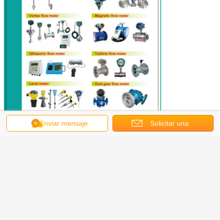
Enviar mensaje
Solicitar una
cotización
metro del orificio
metro del venturi
rotámetro
Etiquetas:
,
,
Obtenga el mejor precio por
Medidor de flujo de engranaje