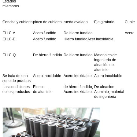
Estados
miembros.
Se trata de una
65
27 a 40
20 a 40 años
Entre 1
serie de medidas
de seguridad.
Concha y cubierta
placa de cubierta
rueda ovalada
Eje giratorio
Cubiert
LC-80 y
80
Entre 40 y 60
Entre 30 y 60
Entre 2
El LC-A
Acero fundido
De hierro fundido
Acero 
El LC-100
100
67 a 100
50 a 100
34 a 1
El LC-E
Acero fundido
Hierro fundidoAcer inoxidable
El LC-150
150
38 a 120
38 a 120
40 a 1
El LC-200
200
227-340
170 a 340 años
114-34
LC-250 y
El LC-Q
De hierro fundido
De hierro fundido
Materiales de
Clase de
0.5
0.5
0.2
ingeniería de
precisión
aleación de
Nota
"gal/h" podría ser ordenado especialmente.
aluminio
Se trata de una
Acero inoxidable
Acero inoxidable
Acero inoxidable
serie de pruebas.
Las condiciones
Elenco
de hierro fundido,
De aleación
de los productos
de aluminio
Acero inoxidable
Aluminio, material
de ingeniería
Las notas:1. OCr18Ni12Mo2Ti para el tipo LC-C; OCr18Ni9Ti para el tipo LC-B.
2La brida es convexa a menos de 2,5 MPa y la rugosidad a 6,3 MPa, y ambas a 