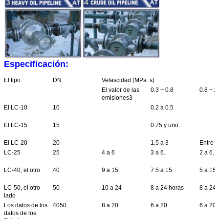
Especificación:
El tipo
DN
Velascidad (MPa. s)
El valor de las
0.3 ~ 0.8
0.8 ~ 2
emisiones3
El LC-10
10
0.2 a 0.5
El LC-15
15
0.75 y uno.
El LC-20
20
1.5 a 3
Entre 1
LC-25
25
4 a 6
3 a 6.
2 a 6.
LC-40, el otro
40
9 a 15
7.5 a 15
5 a 15
LC-50, el otro
50
10 a 24
8 a 24 horas
8 a 24 
lado
Los datos de los
4050
8 a 20
6 a 20
6 a 20
datos de los