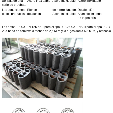
Se trata de una
Acero inoxidable
Acero inoxidable
Acero inoxidable
serie de pruebas.
Las condiciones
Elenco
de hierro fundido,
De aleación
de los productos
de aluminio
Acero inoxidable
Aluminio, material
de ingeniería
Las notas:1. OCr18Ni12Mo2Ti para el tipo LC-C; OCr18Ni9Ti para el tipo LC-B.
2La brida es convexa a menos de 2,5 MPa y la rugosidad a 6,3 MPa, y ambas a 