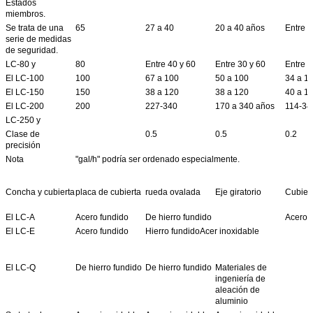
Estados
miembros.
Se trata de una
65
27 a 40
20 a 40 años
Entre 1
serie de medidas
de seguridad.
LC-80 y
80
Entre 40 y 60
Entre 30 y 60
Entre 2
El LC-100
100
67 a 100
50 a 100
34 a 1
El LC-150
150
38 a 120
38 a 120
40 a 1
El LC-200
200
227-340
170 a 340 años
114-34
LC-250 y
Clase de
0.5
0.5
0.2
precisión
Nota
"gal/h" podría ser ordenado especialmente.
Concha y cubierta
placa de cubierta
rueda ovalada
Eje giratorio
Cubiert
El LC-A
Acero fundido
De hierro fundido
Acero 
El LC-E
Acero fundido
Hierro fundidoAcer inoxidable
El LC-Q
De hierro fundido
De hierro fundido
Materiales de
ingeniería de
aleación de
aluminio