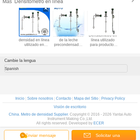
Densitómetro en línea
Más
or de
Medidor de
Medir la densidad
Densitómetro en
Medido
 en línea
densidad en línea
de la leche
línea utilizado
densidad e
o en jugo
utilizado en
precondensada /
para productos
utilizado
con bajo
petróleo con bajo
Medidor de
químicos con
minería de
hecho en
precio hecho en
densidad en línea
salida de 4-20mA
bajo preci
ina
China
con bajo precio
hecho en China
en Ch
Cambie la lengua
hecho en China
Spanish
Inicio
|
Sobre nosotros
|
Contacto
|
Mapa del Sitio
|
Privacy Policy
Visión de escritorio
China. Metro de densidad Supplier.
Copyright © 2016 - 2026 Yantai Auto
Instrument Making Co.,Ltd.
All rights reserved. Developed by
ECER
Enviar mensaje
Solicitar una