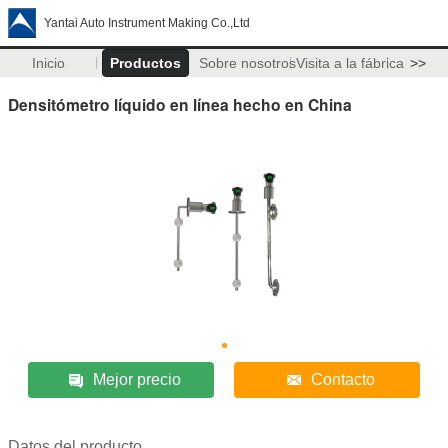
Yantai Auto Instrument Making Co.,Ltd
Inicio
Productos
Sobre nosotros
Visita a la fábrica
>>
Densitómetro líquido en línea hecho en China
Mejor precio
Contacto
Datos del producto