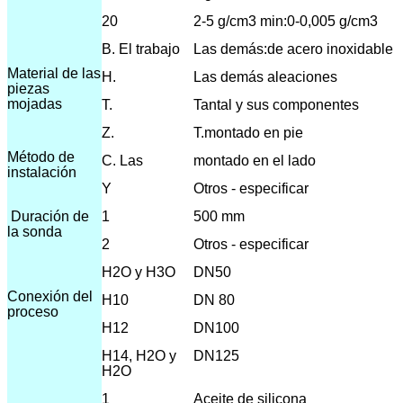
20
2-5 g/cm3 min:0-0,005 g/cm3
B. El trabajo
Las demás:
de acero inoxidable
Material de las
H.
Las demás aleaciones
piezas
mojadas
T.
Tantal y sus componentes
Z.
T.
montado en pie
Método de
C. Las
montado en el lado
instalación
Y
Otros - especificar
Duración de
1
500 mm
la sonda
2
Otros - especificar
H2O y H3O
DN50
Conexión del
H10
DN 80
proceso
H12
DN100
H14, H2O y
DN125
H2O
1
Aceite de silicona