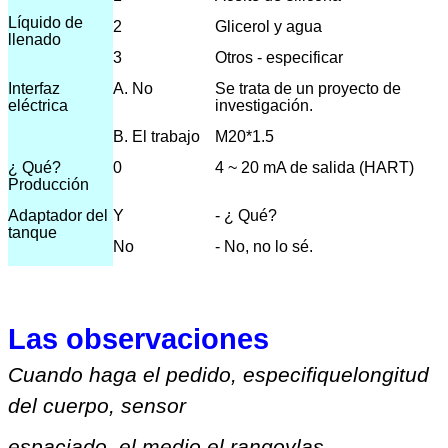
Líquido de
2
Glicerol y agua
llenado
3
Otros - especificar
Interfaz
A. No
Se trata de un proyecto de
eléctrica
investigación.
B. El trabajo
M20*1.5
¿ Qué?
0
4 ~ 20 mA de salida (HART)
Producción
Adaptador del
Y
- ¿ Qué?
tanque
No
- No, no lo sé.
Las observaciones
Cuando haga el pedido, especifique
longitud
del cuerpo, sensor
espaciado, el medio
,
el rango
y
las