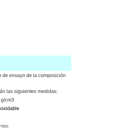
do de ensayo de la composición
án las siguientes medidas:
5 g/cm3
noxidable
s
ntes