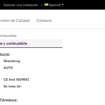
Solicitar una cotización
|
Spanish
ontrol de Calidad
Contacto
combustible
te y combustible
ducto:
Shandong
AUTO
CE And ISO9001
Se trata de:
 Términos: