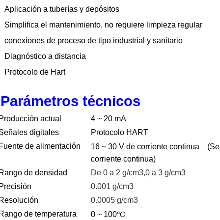
Aplicación a tuberías y depósitos
Simplifica el mantenimiento, no requiere limpieza regular
conexiones de proceso de tipo industrial y sanitario
Diagnóstico a distancia
Protocolo de Hart
Parámetros técnicos
Producción actual
4 ~ 20 mA
Señales digitales
Protocolo HART
Fuente de alimentación
16 ~ 30 V de corriente continua
(Se
corriente continua)
Rango de densidad
De 0 a 2 g/cm3,0 a 3 g/cm3
Precisión
0.001 g/cm3
Resolución
0.0005 g/cm3
°C
Rango de temperatura
0 ~ 100