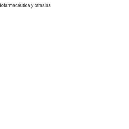
biofarmacéutica y otras
las