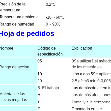
°C
Precisión de la
0.2
temperatura
°C
Temperatura ambiente
-10 ~ 60
Rango de humedad
0 ~ 90%
Hoja de pedidos
Nombre
Código de
Explicación
especificación
05
0Se utilizará el méto
Rango de acción
de los materiales.
10
Uno a dos.5
Se aplicar
20
2-5 g/cm3 min:0-0,00
B. El trabajo
Las demás:
de acero i
Material de las
H.
Las demás aleacione
piezas mojadas
T.
Tantal y sus compone
Z.
T.
montado en pie