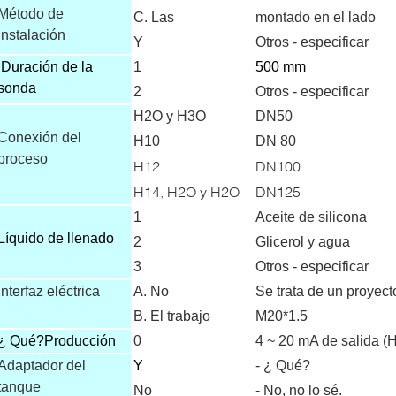
Método de
C. Las
montado en el lado
instalación
Y
Otros - especificar
Duración de la
1
500 mm
sonda
2
Otros - especificar
H2O y H3O
DN50
Conexión del
H10
DN 80
proceso
H12
DN100
H14, H2O y H2O
DN125
1
Aceite de silicona
Líquido de llenado
2
Glicerol y agua
3
Otros - especificar
Interfaz eléctrica
A. No
Se trata de un proyect
B. El trabajo
M20*1.5
¿ Qué?
Producción
0
4 ~ 20 mA de salida 
Adaptador del
Y
- ¿ Qué?
tanque
No
- No, no lo sé.