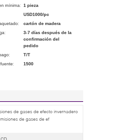
en mínima:
1 pieza
USD1000/pc
aquetado:
cartón de madera
ga:
3-7 días después de la
confirmación del
pedido
pago:
T/T
fuente:
1500
isiones de gases de efecto invernadero
 emisiones de gases de ef
 LCD