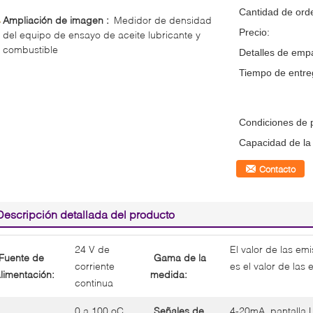
Cantidad de ord
Ampliación de imagen :
Medidor de densidad
Precio:
del equipo de ensayo de aceite lubricante y
combustible
Detalles de emp
Tiempo de entre
Condiciones de 
Capacidad de la 
Contacto
Descripción detallada del producto
24 V de
El valor de las em
Fuente de
Gama de la
corriente
es el valor de las
limentación:
medida:
continua
0 a 100 oC
Señales de
4-20mA, pantalla