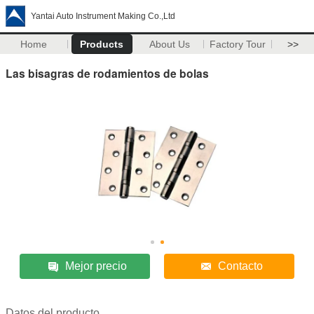
Yantai Auto Instrument Making Co.,Ltd
Home
Products
About Us
Factory Tour
>>
Las bisagras de rodamientos de bolas
Mejor precio
Contacto
Datos del producto