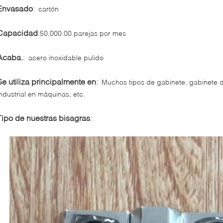
Envasado
:
cartón
Capacidad
:
50,000.00 parejas por mes
Acaba.
:
acero inoxidable pulido
Se utiliza principalmente en
:
Muchos tipos de gabinete, gabinete de
industrial en máquinas, etc.
Tipo de nuestras bisagras
: