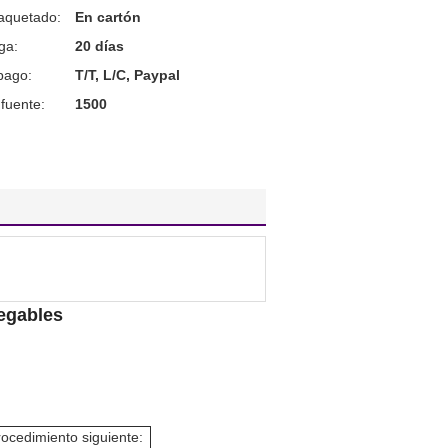
aquetado:
En cartón
ga:
20 días
pago:
T/T, L/C, Paypal
fuente:
1500
legables
rocedimiento siguiente: