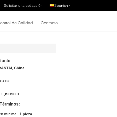
Solicitar una cotización
|
Spanish
ontrol de Calidad
Contacto
ducto:
YANTAI, China
AUTO
CE,ISO9001
 Términos:
en mínima:
1 pieza