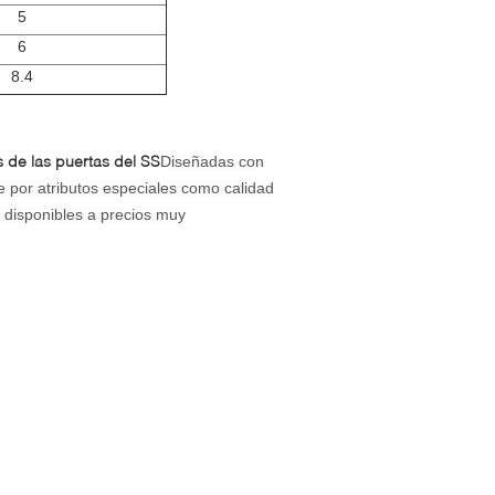
5
6
8.4
 de las puertas del SS
Diseñadas con
e por atributos especiales como calidad
n disponibles a precios muy