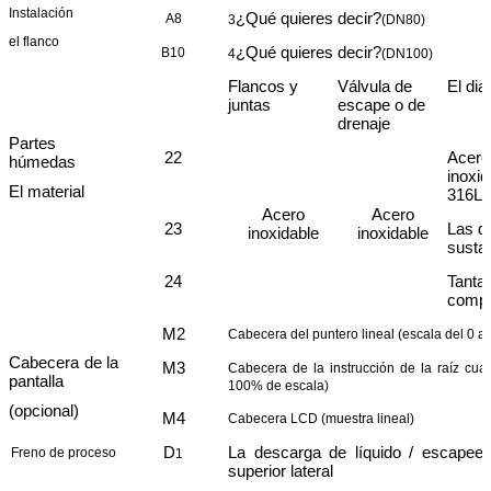
Instalación
¿Qué quieres decir?
A8
3
(DN80)
el flanco
¿Qué quieres decir?
B10
4
(DN100)
Flancos y
Válvula de
El di
juntas
escape o de
drenaje
Partes
22
Acero
húmedas
inoxid
El material
316L
Acero
Acero
23
Las 
inoxidable
inoxidable
susta
24
Tantal
comp
M2
Cabecera del puntero lineal (escala del 0 a
Cabecera de la
M3
Cabecera de la instrucción de la raíz cua
pantalla
100% de escala)
(opcional)
M4
Cabecera LCD (muestra lineal)
D
La descarga de líquido / escape
en
Freno de proceso
1
superior lateral