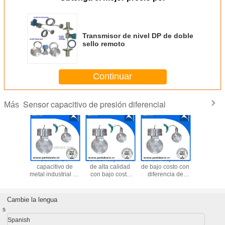
Transmisor de nivel DP de doble
sello remoto
Continuar
Sensor capacitivo de presión diferencial
Más
res de
Sensor DP
Sensor capacitivo
Sensor capacitivo
Sensor de 
ón de
capacitivo de
de alta calidad
de bajo costo con
diferenc
cidad
metal industrial de
con bajo costo
diferencia de
capacit
ados a
alta calidad con
hecho en China
señal capacitiva
metálica
y Brasil
bajo costo hecho
fabricado en
transmis
s para la
en China
China
presi
Cambie la lengua
ción de
diferenc
s
isores
mont
Spanish