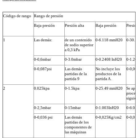
Código de rango
Rango de presión
Baja presión
Presión alta
Baja presión
Presión
1
Las demás:
de un contenido
0-6.118 mmH20
0-30.
de sodio superior
a 0,3 kPa
0-0,6mbar
0-3.0mbar
0-0.2408 InH20
0-1.20
0-0,087psi
Las demás
No incluye los
0-0,0
partidas de la
productos de la
partida 9
partida A.
2
0.025kpa
0-1.5kpa
0-25.49 mmH20
Se apli
proced
siguien
0-2,5mbar
0-15mbar
0-1.003InH20
0-6.02
0-0,036 psi
Las demás
0-0,025Kg/cm2
0-0,0
partidas de los
componentes de
las máquinas