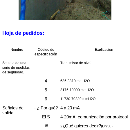
Hoja de pedidos:
Nombre
Código de
Explicación
especificación
Se trata de una
Transmisor de nivel
serie de medidas
de seguridad.
4
635-3810 mmH2O
5
3175-19090 mmH2O
6
11730-70380 mmH2O
Señales de
- ¿ Por qué?
4 a 20 mA
salida
El S
4-20mA, comunicación por protoco
¿Qué quieres decir?
H5
2
(DN50)