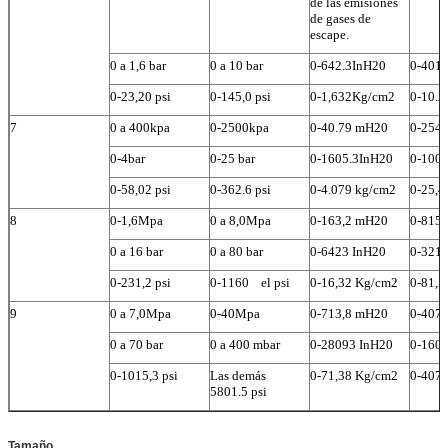
de las emisiones
de gases de
escape.
0 a 1,6 bar
0 a 10 bar
0-642.3InH20
0-401
Deja un mensaje
0-23,20 psi
0-145,0 psi
0-1,632Kg/cm2
0-10.2
¡Te llamaremos pronto!
7
0 a 400kpa
0-2500kpa
0-40.79 mH20
0-254
0-4bar
0-25 bar
0-1605.3InH20
0-100
0-58,02 psi
0-362.6 psi
0-4.079 kg/cm2
0-25,4
8
0-1,6Mpa
0 a 8,0Mpa
0-163,2 mH20
0-815
0 a 16 bar
0 a 80 bar
0-6423 InH20
0-321
0-231,2 psi
0-1160
el psi
0-16,32 Kg/cm2
0-81,5
9
0 a 7,0Mpa
0-40Mpa
0-713,8 mH20
0-407
0 a 70 bar
0 a 400 mbar
0-28093 InH20
0-160
0-1015,3 psi
Las demás
0-71,38 Kg/cm2
0-407,
5801.5 psi
Tamaño