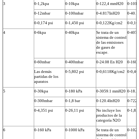
3
0-1,2kpa
0-10kpa
0-122,4 mmH20
0-101
0-12mbar
0-100mbar
0-4.817InH20
0-40.1
0-0,174 psi
0-1,450 psi
0-0,122Kg/cm2
0-0,1
4
0-6kpa
0-40kpa
Se trata de un
0-407
sistema de control
de las emisiones
de gases de
escape.
0-60mbar
0-400mbar
0-24.08 En H20
0-160.
Las demás
0-5,802 psi
0-0,6118Kg/cm2
0-0,4
partidas de los
aparatos
5
0-30kpa
0-180 kPa
0-3059.1 mmH20
0-18.
0-300mbar
0-1,8 bar
0-120.4InH20
0-722.
0-4,351 psi
0-26,11 psi
No incluye los
0-1,83
productos de la
categoría N2O
6
0-160 kPa
0-1000 kPa
Se trata de un
0-102
sistema de control