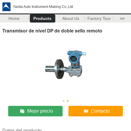
Yantai Auto Instrument Making Co.,Ltd
Home
Products
About Us
Factory Tour
>>
Transmisor de nivel DP de doble sello remoto
Mejor precio
Contacto
Datos del producto