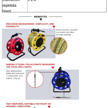
repetida
(mm)
peso (en kg)
4
4.5
6.5
7.5
Fuente de
9v
alimentación