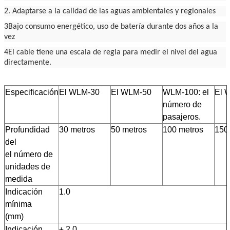
2. Adaptarse a la calidad de las aguas ambientales y regionales
3Bajo consumo energético, uso de batería durante dos años a la
vez
4El cable tiene una escala de regla para medir el nivel del agua
directamente.
Especificación
El WLM-30
El WLM-50
WLM-100: el
El 
número de
pasajeros.
Profundidad
30 metros
50 metros
100 metros
150
del
el número de
unidades de
medida
Indicación
1.0
mínima
(mm)
Indicación
± 2.0