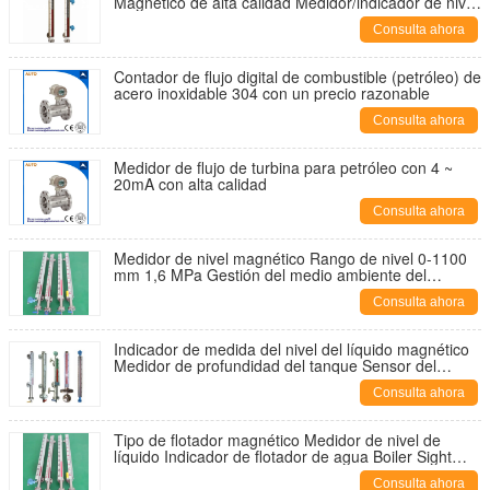
Magnético de alta calidad Medidor/indicador de nivel
magnético
Consulta ahora
Contador de flujo digital de combustible (petróleo) de
acero inoxidable 304 con un precio razonable
Consulta ahora
Medidor de flujo de turbina para petróleo con 4 ~
20mA con alta calidad
Consulta ahora
Medidor de nivel magnético Rango de nivel 0-1100
mm 1,6 MPa Gestión del medio ambiente del
tratamiento de agua Flange DN20 DN25 DN50
Consulta ahora
Indicador de medida del nivel del líquido magnético
Medidor de profundidad del tanque Sensor del
transmisor Medidor del medidor Indicador de medida
Consulta ahora
4-20 MA Nivel de flotación magnética
Tipo de flotador magnético Medidor de nivel de
líquido Indicador de flotador de agua Boiler Sight
Glass Switch para el aceite diesel
Consulta ahora