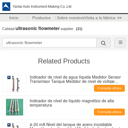
Yantai Auto Instrument Making Co.,Ltd
Inicio
Productos
Sobre nosotros
Visita a la fábrica
>>
ultrasonic flowmeter
Calidad
supplier.
(31)
Related Products
Indicador de nivel de agua líquida Medidor Sensor
Transmisor Tanque Medidor de nivel de voltaje
magnético para combustible de petróleo diesel
Consulta ahora
Indicador de nivel de líquido magnético de alta
temperatura
Consulta ahora
4-20 mA Nivel del tanque de acero inoxidable