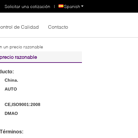
Solicitar una cotización
|
Spanish
ontrol de Calidad
Contacto
on un precio razonable
 precio razonable
ducto:
China.
AUTO
CE,ISO9001:2008
DMAO
 Términos: