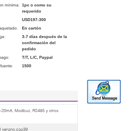
en mínima:
1pc o como su
requerido
USD197-300
aquetado:
En cartón
ga:
3-7 días después de la
confirmación del
pedido
pago:
T/T, L/C, Paypal
fuente:
1500
-20mA, Modbus, RS485 y otros
l verano.cao39