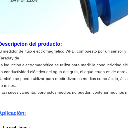
Descripción del producto:
El medidor de flujo electromagnético WFD, compuesto por un sensor y u
Faraday de
La inducción electromagnética se utiliza para medir la conductividad eléc
La conductividad eléctrica del agua del grifo, el agua cruda es de a
También se puede utilizar para medir diversos medios como ácido, álcali
de mineral
y así sucesivamente, pero estos medios no pueden contener muchos ma
Aplicación:
1- La metalurgia.