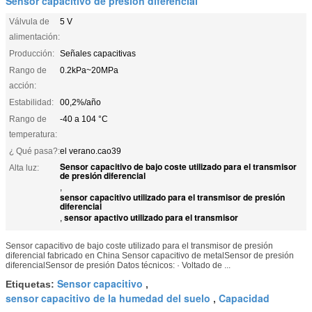
Sensor capacitivo de presión diferencial
Válvula de
5 V
alimentación:
Producción:
Señales capacitivas
Rango de
0.2kPa~20MPa
acción:
Estabilidad:
00,2%/año
Rango de
-40 a 104 °C
temperatura:
¿ Qué pasa?:
el verano.cao39
Sensor capacitivo de bajo coste utilizado para el transmisor
Alta luz:
de presión diferencial
,
sensor capacitivo utilizado para el transmisor de presión
diferencial
sensor apactivo utilizado para el transmisor
,
Sensor capacitivo de bajo coste utilizado para el transmisor de presión
diferencial fabricado en China Sensor capacitivo de metalSensor de presión
diferencialSensor de presión Datos técnicos: · Voltado de ...
Sensor capacitivo
Etiquetas:
,
sensor capacitivo de la humedad del suelo
Capacidad
,