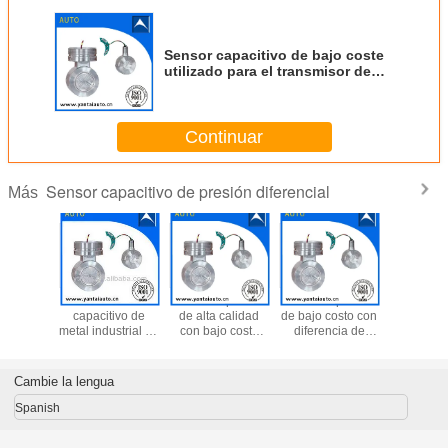
Sensor capacitivo de bajo coste
utilizado para el transmisor de
presión diferencial fabricado en
China
Continuar
Sensor capacitivo de presión diferencial
Más
 At3351
Sensor DP
Sensor capacitivo
Sensor capacitivo
Sensor de 
e presión
capacitivo de
de alta calidad
de bajo costo con
diferenc
acidad
metal industrial de
con bajo costo
diferencia de
capacit
ión para
alta calidad con
hecho en China
señal capacitiva
metálica
ntaje
bajo costo hecho
fabricado en
transmis
isor de
en China
China
presi
Cambie la lengua
Exportado
diferenc
 y Brasil
mont
Spanish