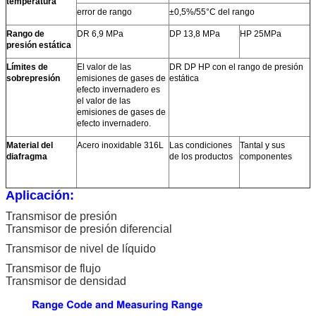
temperatura
error de rango
±0,5%/55°C del rango
Rango de
DR 6,9 MPa
DP 13,8 MPa
HP 25MPa
presión estática
Límites de
El valor de las
DR DP HP con el rango de presión
sobrepresión
emisiones de gases de
estática
efecto invernadero es
el valor de las
emisiones de gases de
efecto invernadero.
Material del
Acero inoxidable 316L
Las condiciones
Tantal y sus
diafragma
de los productos
componentes
Aplicación:
Transmisor de presión
Transmisor de presión diferencial
Transmisor de nivel de líquido
Transmisor de flujo
Transmisor de densidad